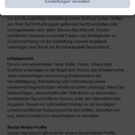
Einstellungen verwalten
keine Gewähr für die fortwährende Aktualität, Richtigkeit und
Vollständigkeit der verlinkten Inhalte übernehmen, da diese
Inhalte außerhalb unseres Verantwortungsbereichs liegen und
wir auf die zukünftige Gestaltung keinen Einfluss haben. Sollten
aus Ihrer Sicht Inhalte gegen geltendes Recht verstoßen oder
unangemessen sein, teilen Sie uns dies bitte mit. Unsere
rechtlichen Hinweise sowie alle Fragen und Streitigkeiten im
Zusammenhang mit der Gestaltung unseres Angebots
unterliegen dem Recht der Bundesrepublik Deutschland.
Urheberrecht
Die von uns verwendeten Texte, Bilder, Fotos, Videos oder
Grafiken unterliegen in der Regel dem Schutz des Urheberrechts.
Jede unberechtigte Verwendung (insbesondere die
Vervielfältigung, Bearbeitung oder Verbreitung) dieser
urheberrechtsgeschützten Inhalte ist daher untersagt. Wenn Sie
beabsichtigen, diese Inhalte oder Teile davon zu verwenden,
kontaktieren Sie uns bitte im Voraus unter den obenstehenden
Angaben. Soweit wir nicht selbst Inhaber/-in der benötigten
urheberrechtlichen Nutzungsrechte sein sollten, bemühen wir
uns, einen Kontakt zum Berechtigten zu vermitteln.
Social Media-Profile
Dieses Impressum gilt auch für unsere Social Media-Profile.