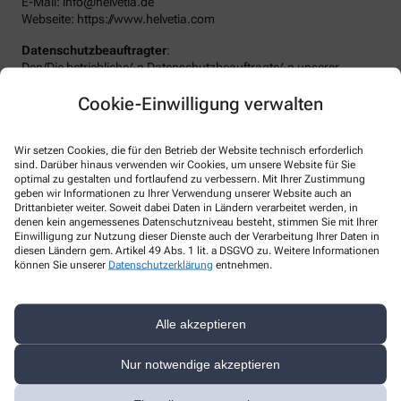
E-Mail: info@helvetia.de
Webseite: https://www.helvetia.com
Datenschutzbeauftragter
:
Den/Die betriebliche/-n Datenschutzbeauftragte/-n unserer
Apotheke können Sie hier erreichen:
Cookie-Einwilligung verwalten
TRIESCH Managementsysteme & Datenschutz - Michael Triesch
Rheindamm 13, 40668 Meerbusc
Telefon
:
+49-2150 7948980
Wir setzen Cookies, die für den Betrieb der Website technisch erforderlich
Fax
:
+49-2150 7948985
sind. Darüber hinaus verwenden wir Cookies, um unsere Website für Sie
Email
:
m.triesch@ds-services.de
optimal zu gestalten und fortlaufend zu verbessern. Mit Ihrer Zustimmung
Website
:
https://www.ds-services.de
geben wir Informationen zu Ihrer Verwendung unserer Website auch an
Drittanbieter weiter. Soweit dabei Daten in Ländern verarbeitet werden, in
Weitere Hinweise
denen kein angemessenes Datenschutzniveau besteht, stimmen Sie mit Ihrer
Einwilligung zur Nutzung dieser Dienste auch der Verarbeitung Ihrer Daten in
diesen Ländern gem. Artikel 49 Abs. 1 lit. a DSGVO zu. Weitere Informationen
Streitschlichtung
können Sie unserer
Datenschutzerklärung
entnehmen.
Wir sind weder verpflichtet noch bereit, an einem
Streitbeilegungsverfahren vor einer Verbraucherschlichtungsstelle
teilzunehmen.
Alle akzeptieren
Haftung
Wir sind für unsere Inhalte verantwortlich. Alle Inhalte werden mit
Nur notwendige akzeptieren
der gebotenen Sorgfalt und nach bestem Wissen erstellt. Soweit
wir mittels Links auf Internetseiten Dritter verweisen, können wir