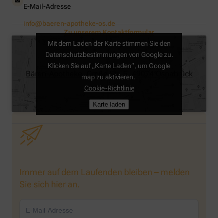
E-Mail-Adresse
info@baeren-apotheke-os.de
Zu unserem Kontaktformular
Mit dem Laden der Karte stimmen Sie den
Datenschutzbestimmungen von Google zu.
Klicken Sie auf „Karte Laden“, um Google
Bären-Apotheke, Große Str. 5, 49074 Osnabrück
map zu aktivieren.
Cookie-Richtlinie
Karte laden
Immer auf dem Laufenden bleiben – melden
Sie sich hier an.