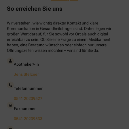
Sommer beschert uns viele Glücksmomente.
So erreichen Sie uns
Doch manchmal macht er uns auch ganz
schön zu schaffen. Wenn die Temperaturen
Wir verstehen, wie wichtig direkter Kontakt und klare
tagsüber auf mehr als 30 Grad klettern und
Kommunikation in Gesundheitsfragen sind. Daher legen wir
uns warme Tropennächte den Schlaf rauben,
großen Wert darauf, für Sie sowohl vor Ort als auch digital
sehnen wir uns oft nach einem erfrischenden
erreichbar zu sein. Ob Sie eine Frage zu einem Medikament
Regenschauer und Abkühlung.
haben, eine Beratung wünschen oder einfach nur unsere
Öffnungszeiten wissen möchten – wir sind für Sie da.
Apotheker/-in
Jens Stelzner
Telefonnummer
0541 20239527
Faxnummer
0541 20239533