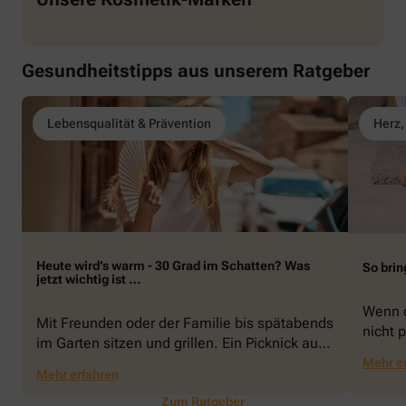
Gesundheitstipps aus unserem Ratgeber
Lebensqualität & Prävention
Herz,
Heute wird’s warm - 30 Grad im Schatten? Was
So brin
jetzt wichtig ist …
Wenn d
Mit Freunden oder der Familie bis spätabends
nicht p
im Garten sitzen und grillen. Ein Picknick auf
zeigen
der Stadtparkwiese. Mit dem Paddelboot über
Mehr e
welche
Mehr erfahren
den See gleiten oder eine Radtour durch die
Schwu
blühende Landschaft unternehmen … Der
Zum Ratgeber