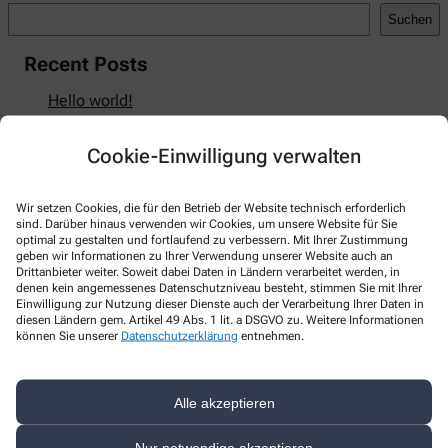
Suchen
Recent Posts
Hello world!
Recent Comments
Cookie-Einwilligung verwalten
A WordPress Commenter
zu
Hello world!
Wir setzen Cookies, die für den Betrieb der Website technisch erforderlich
sind. Darüber hinaus verwenden wir Cookies, um unsere Website für Sie
optimal zu gestalten und fortlaufend zu verbessern. Mit Ihrer Zustimmung
geben wir Informationen zu Ihrer Verwendung unserer Website auch an
Drittanbieter weiter. Soweit dabei Daten in Ländern verarbeitet werden, in
Kontakt
denen kein angemessenes Datenschutzniveau besteht, stimmen Sie mit Ihrer
Einwilligung zur Nutzung dieser Dienste auch der Verarbeitung Ihrer Daten in
Bären-Apotheke
diesen Ländern gem. Artikel 49 Abs. 1 lit. a DSGVO zu. Weitere Informationen
können Sie unserer
Datenschutzerklärung
entnehmen.
Große Str. 5
,
49074
Osnabrück
0541 20239527
Alle akzeptieren
0541 20239533
Nur notwendige akzeptieren
info@baeren-apotheke-os.de