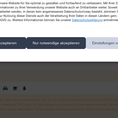
Gesundheitsthemen
nsere Website für Sie optimal zu gestalten und fortlaufend zu verbessern. Mit Ihrer
ormationen zu Ihrer Verwendung unserer Website auch an Drittanbieter weiter. Soweit
rarbeitet werden, in denen kein angemessenes Datenschutzniveau besteht, stimmen Si
s
Erfahren Sie mehr über aktuelle
ur Nutzung dieser Dienste auch der Verarbeitung Ihrer Daten in diesen Ländern gem. 
 DSGVO zu. Weitere Informationen können Sie unserer
Datenschutzerklärung
entnehme
Themen rund um Ihre Gesundheit.
kzeptieren
Nur notwendige akzeptieren
Einstellungen v
ben – melden Sie sich hier an.
 News-Service abonnieren, der von der Alliance Healthcare Deutschland GmbH (AHD
rarbeitet. AHD setzt für den Versand und die Analyse des Newsletters den Dienstleis
nk in jedem Newsletter). Die sonstigen Kontaktmöglichkeiten dafür und weitere Anga