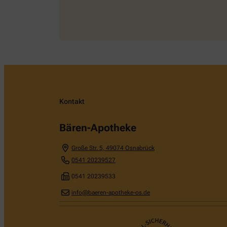
Kontakt
Bären-Apotheke
Große Str. 5
,
49074
Osnabrück
0541 20239527
0541 20239533
info@baeren-apotheke-os.de