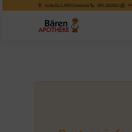
Große Str. 5
,
49074
Osnabrück
0541 20239527
05